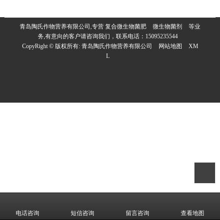
青岛陶氏作物营养有限公司,专营
复合微生物菌肥
微生物菌剂
等业
务,有意向的客户请咨询我们，联系电话：
15095235544
CopyRight © 版权所有:
青岛陶氏作物营养有限公司
网站地图
XM
L
电话咨询
短信咨询
留言咨询
查看地图